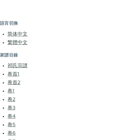
語言切換
简体中文
繁體中文
家譜目錄
祁氏宗譜
卷首1
卷首2
卷1
卷2
卷3
卷4
卷5
卷6