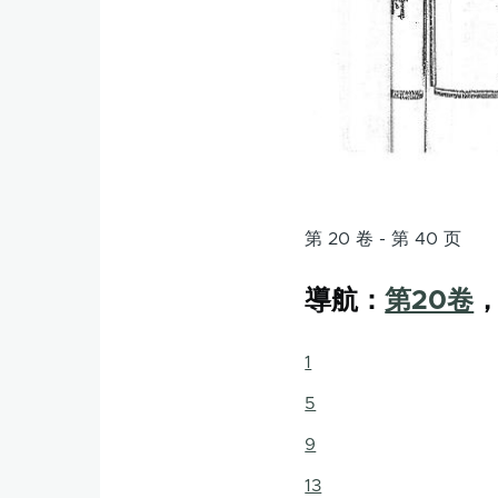
第 20 卷 - 第 40 页
導航：
第20卷
1
5
9
13