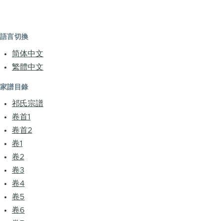
語言切換
简体中文
繁體中文
家譜目錄
祁氏宗譜
卷首1
卷首2
卷1
卷2
卷3
卷4
卷5
卷6