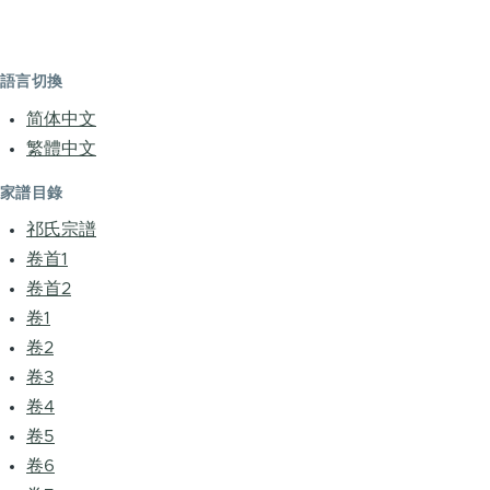
語言切換
简体中文
繁體中文
家譜目錄
祁氏宗譜
卷首1
卷首2
卷1
卷2
卷3
卷4
卷5
卷6