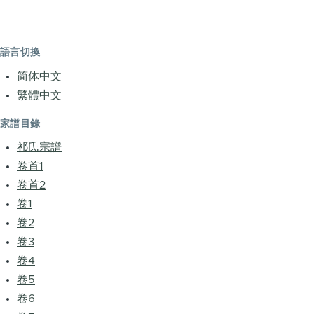
語言切換
简体中文
繁體中文
家譜目錄
祁氏宗譜
卷首1
卷首2
卷1
卷2
卷3
卷4
卷5
卷6