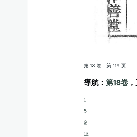
第 18 卷 - 第 119 页
導航：
第18卷
，
1
5
9
13