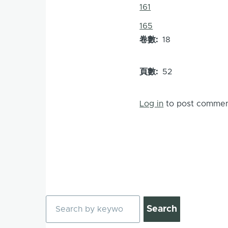
161
165
卷數
18
頁數
52
Log in
to post comme
Search