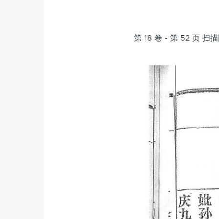
第 18 卷 - 第 52 页