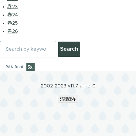
卷23
卷24
卷25
卷26
Search
RSS feed
2002-2023 v11.7 a-j-e-0