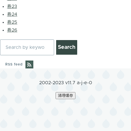
卷23
卷24
卷25
卷26
Search
RSS feed
2002-2023 v11.7 a-j-e-0