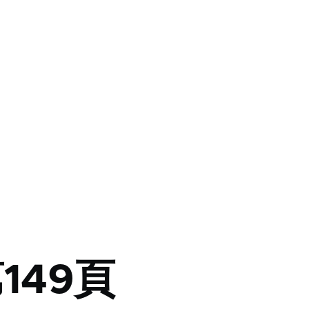
mb
149頁