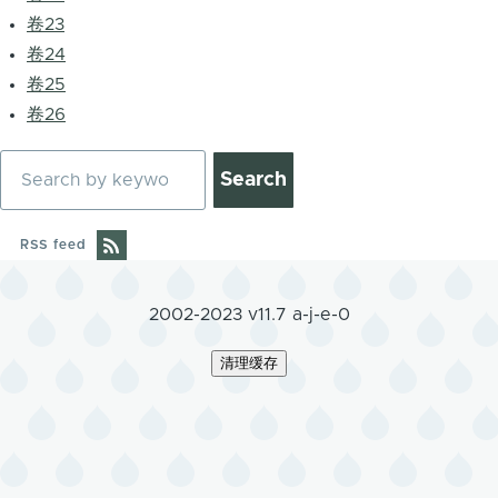
卷23
卷24
卷25
卷26
Search
RSS feed
2002-2023 v11.7 a-j-e-0