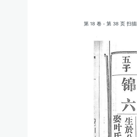
第 18 卷 - 第 38 页