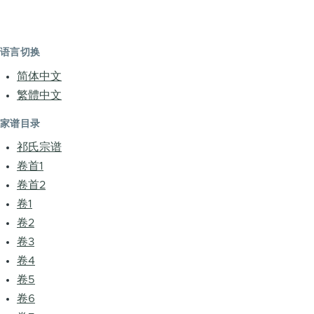
语言切换
简体中文
繁體中文
家谱目录
祁氏宗谱
卷首1
卷首2
卷1
卷2
卷3
卷4
卷5
卷6