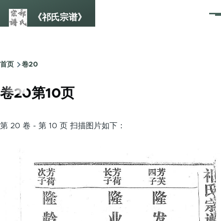
跳转到主要内容
《祁氏宗谱》
菜
单
首页
卷20
面
包
卷20第10页
屑
第 20 卷 - 第 10 页 扫描图片如下：