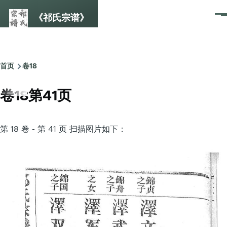
跳转到主要内容
《祁氏宗谱》
菜
单
首页
卷18
面
包
卷18第41页
屑
第 18 卷 - 第 41 页 扫描图片如下：