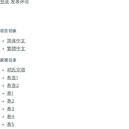
登录
发表评论
语言切换
简体中文
繁體中文
家谱目录
祁氏宗谱
卷首1
卷首2
卷1
卷2
卷3
卷4
卷5