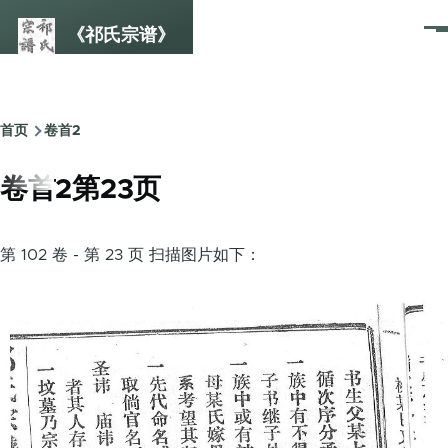
跳转到主要内容
《祁氏宗谱》
菜
单
首页
卷首2
面
包
卷首2第23页
屑
第 102 卷 - 第 23 页 扫描图片如下：