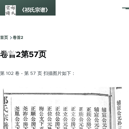
跳转到主要内容
《祁氏宗谱》
菜
单
首页
卷首2
面
包
卷首2第57页
屑
第 102 卷 - 第 57 页 扫描图片如下：