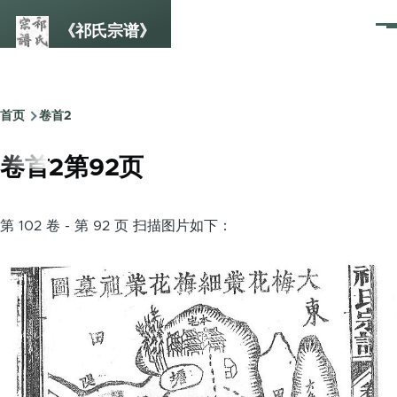
跳转到主要内容
《祁氏宗谱》
菜
单
首页
卷首2
面
包
卷首2第92页
屑
第 102 卷 - 第 92 页 扫描图片如下：