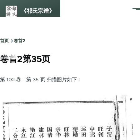
跳转到主要内容
《祁氏宗谱》
菜
单
首页
卷首2
面
包
卷首2第35页
屑
第 102 卷 - 第 35 页 扫描图片如下：