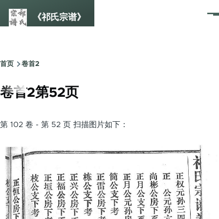
跳转到主要内容
《祁氏宗谱》
菜
单
首页
卷首2
面
包
卷首2第52页
屑
第 102 卷 - 第 52 页 扫描图片如下：