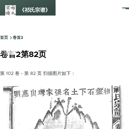
跳转到主要内容
《祁氏宗谱》
菜
单
首页
卷首2
面
包
卷首2第82页
屑
第 102 卷 - 第 82 页 扫描图片如下：