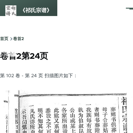
跳转到主要内容
《祁氏宗谱》
菜
单
首页
卷首2
面
包
卷首2第24页
屑
第 102 卷 - 第 24 页 扫描图片如下：