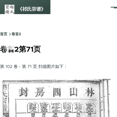
跳转到主要内容
《祁氏宗谱》
菜
单
首页
卷首2
面
包
卷首2第71页
屑
第 102 卷 - 第 71 页 扫描图片如下：