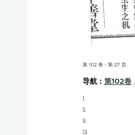
第 102 卷 - 第 27 页
导航：
第102卷
1
5
9
13