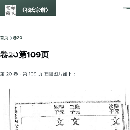
跳转到主要内容
《祁氏宗谱》
菜
单
首页
卷20
面
包
卷20第109页
屑
第 20 卷 - 第 109 页 扫描图片如下：