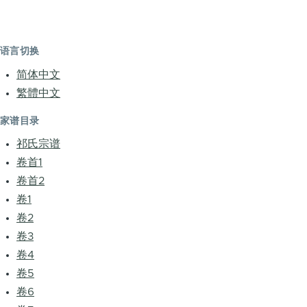
语言切换
简体中文
繁體中文
家谱目录
祁氏宗谱
卷首1
卷首2
卷1
卷2
卷3
卷4
卷5
卷6