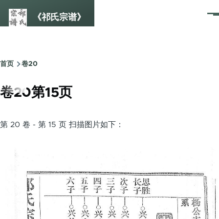
跳转到主要内容
《祁氏宗谱》
菜
单
首页
卷20
面
包
卷20第15页
屑
第 20 卷 - 第 15 页 扫描图片如下：