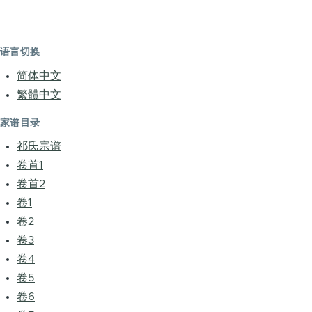
语言切换
简体中文
繁體中文
家谱目录
祁氏宗谱
卷首1
卷首2
卷1
卷2
卷3
卷4
卷5
卷6