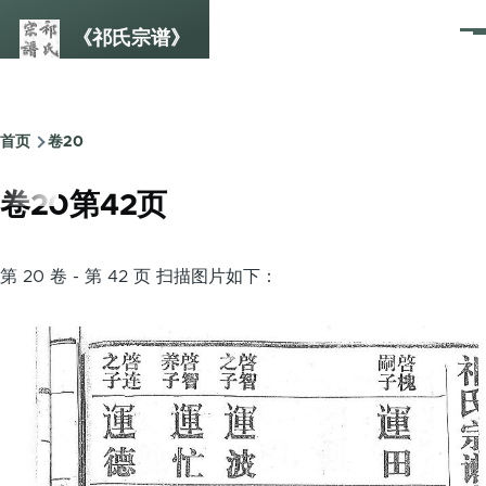
跳转到主要内容
《祁氏宗谱》
菜
单
首页
卷20
面
包
卷20第42页
屑
第 20 卷 - 第 42 页 扫描图片如下：