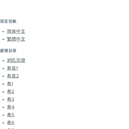
语言切换
简体中文
繁體中文
家谱目录
祁氏宗谱
卷首1
卷首2
卷1
卷2
卷3
卷4
卷5
卷6