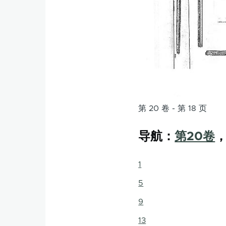
第 20 卷 - 第 18 页
导航：
第20卷
1
5
9
13