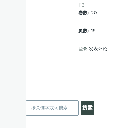
113
卷数
20
页数
18
登录
发表评论
搜
索