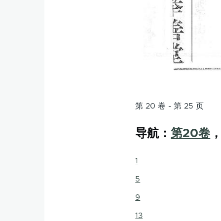
第 20 卷 - 第 25 页
导航：
第20卷
1
5
9
13