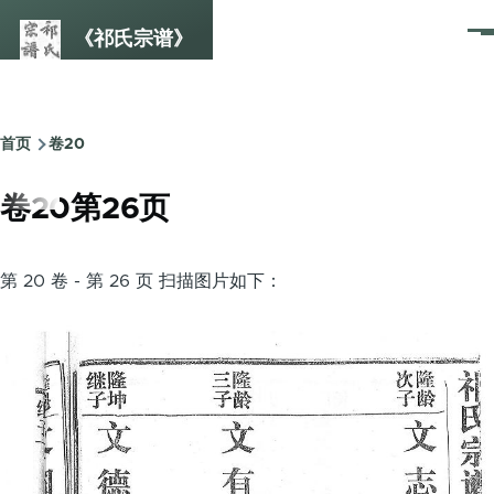
跳转到主要内容
《祁氏宗谱》
菜
单
首页
卷20
面
包
卷20第26页
屑
第 20 卷 - 第 26 页 扫描图片如下：