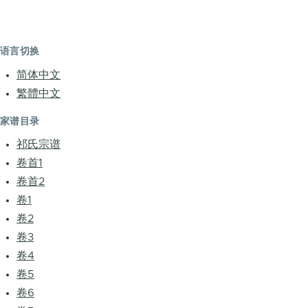
语言切换
简体中文
繁體中文
家谱目录
祁氏宗谱
卷首1
卷首2
卷1
卷2
卷3
卷4
卷5
卷6