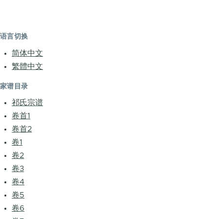
语言切换
简体中文
繁體中文
家谱目录
祁氏宗谱
卷首1
卷首2
卷1
卷2
卷3
卷4
卷5
卷6