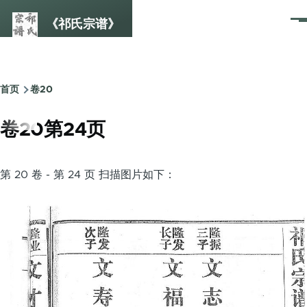
跳转到主要内容
《祁氏宗谱》
菜
单
首页
卷20
面
包
卷20第24页
屑
第 20 卷 - 第 24 页 扫描图片如下：