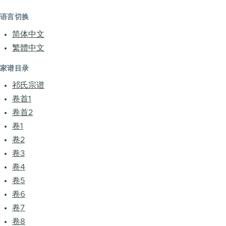
语言切换
简体中文
繁體中文
家谱目录
祁氏宗谱
卷首1
卷首2
卷1
卷2
卷3
卷4
卷5
卷6
卷7
卷8