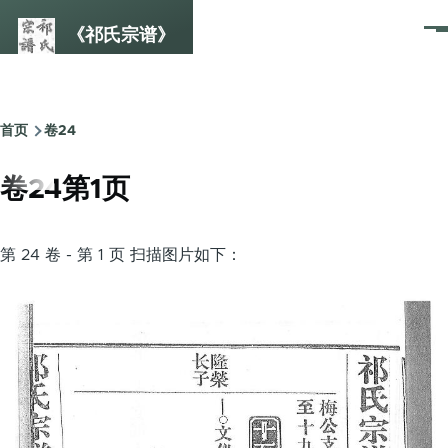
跳转到主要内容
《祁氏宗谱》
菜
单
首页
卷24
面
包
卷24第1页
屑
第 24 卷 - 第 1 页 扫描图片如下：