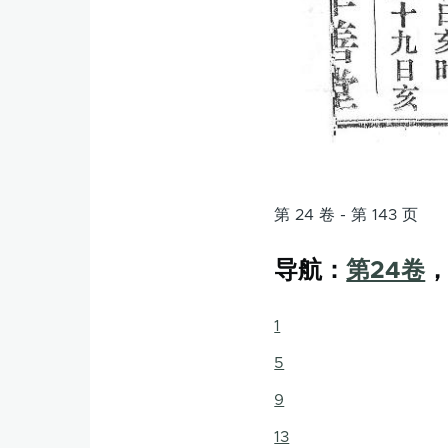
第 24 卷 - 第 143 页
导航：
第24卷
1
5
9
13