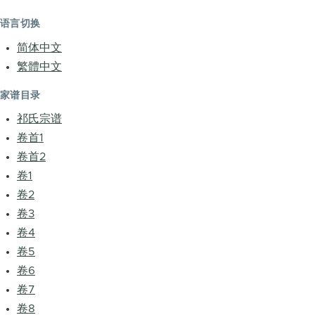
语言切换
简体中文
繁體中文
家谱目录
祁氏宗谱
卷首1
卷首2
卷1
卷2
卷3
卷4
卷5
卷6
卷7
卷8