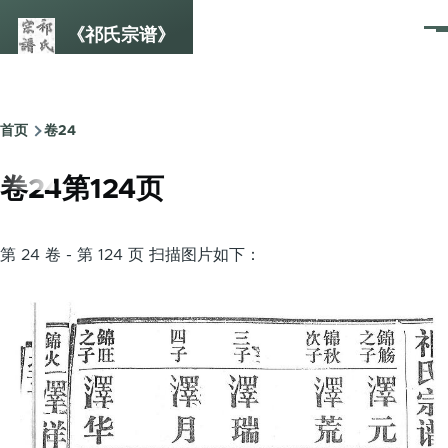
跳转到主要内容
《祁氏宗谱》
菜
单
首页
卷24
面
包
卷24第124页
屑
第 24 卷 - 第 124 页 扫描图片如下：