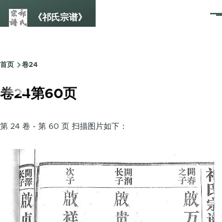
跳转到主要内容
《祁氏宗谱》
菜
单
首页
卷24
面
包
卷24第60页
屑
第 24 卷 - 第 60 页 扫描图片如下：