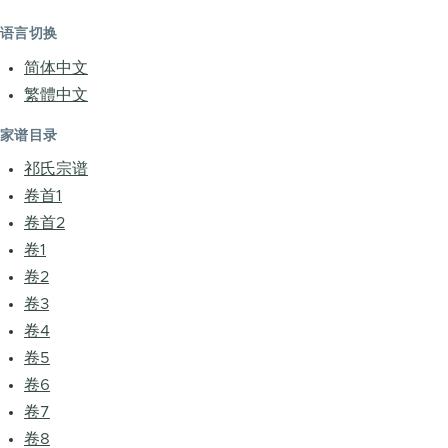
语言切换
简体中文
繁體中文
家谱目录
祁氏宗谱
卷首1
卷首2
卷1
卷2
卷3
卷4
卷5
卷6
卷7
卷8