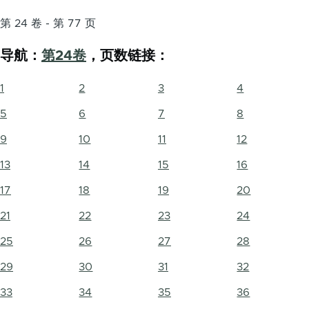
第 24 卷 - 第 77 页
导航：
第24卷
，页数链接：
1
2
3
4
5
6
7
8
9
10
11
12
13
14
15
16
17
18
19
20
21
22
23
24
25
26
27
28
29
30
31
32
33
34
35
36