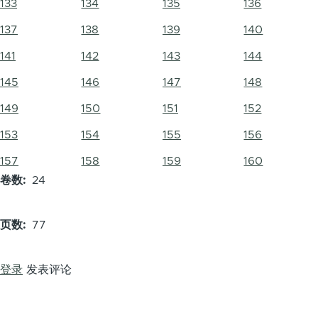
133
134
135
136
137
138
139
140
141
142
143
144
145
146
147
148
149
150
151
152
153
154
155
156
157
158
159
160
卷数
24
页数
77
登录
发表评论