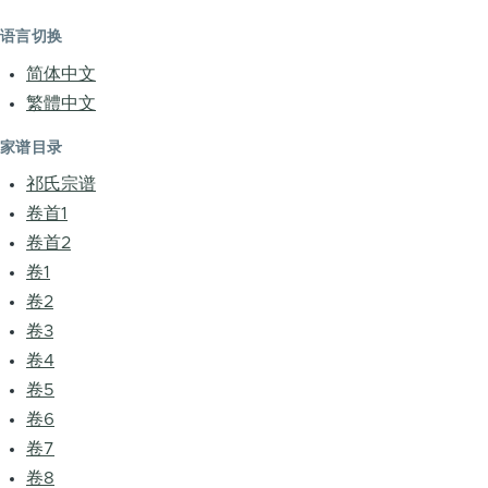
语言切换
简体中文
繁體中文
家谱目录
祁氏宗谱
卷首1
卷首2
卷1
卷2
卷3
卷4
卷5
卷6
卷7
卷8