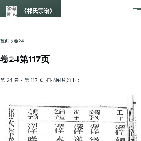
跳转到主要内容
《祁氏宗谱》
菜
单
首页
卷24
面
包
卷24第117页
屑
第 24 卷 - 第 117 页 扫描图片如下：