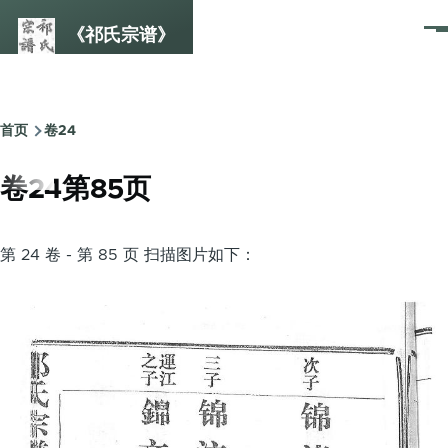
跳转到主要内容
《祁氏宗谱》
菜
单
首页
卷24
面
包
卷24第85页
屑
第 24 卷 - 第 85 页 扫描图片如下：