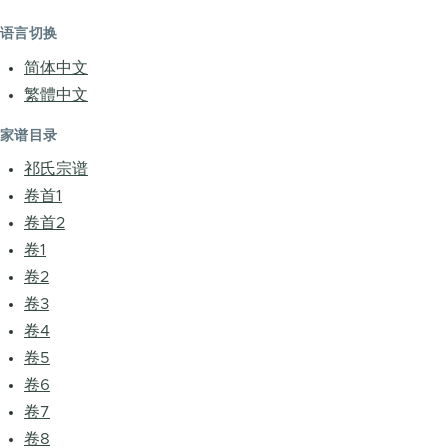
语言切换
简体中文
繁體中文
家谱目录
祁氏宗谱
卷首1
卷首2
卷1
卷2
卷3
卷4
卷5
卷6
卷7
卷8