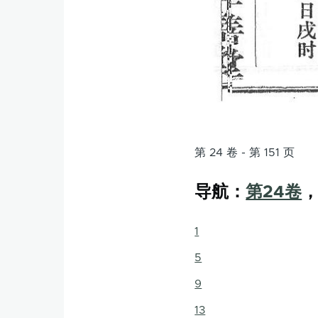
第 24 卷 - 第 151 页
导航：
第24卷
1
5
9
13