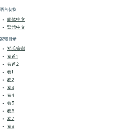
语言切换
简体中文
繁體中文
家谱目录
祁氏宗谱
卷首1
卷首2
卷1
卷2
卷3
卷4
卷5
卷6
卷7
卷8