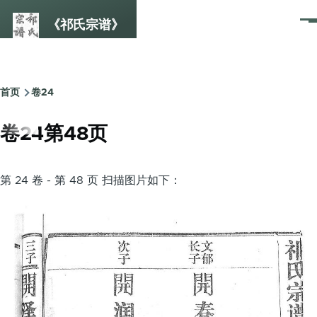
跳转到主要内容
《祁氏宗谱》
菜
单
首页
卷24
面
包
卷24第48页
屑
第 24 卷 - 第 48 页 扫描图片如下：