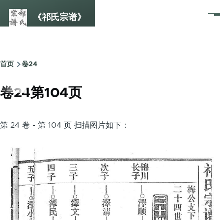
跳转到主要内容
《祁氏宗谱》
菜
单
首页
卷24
面
包
卷24第104页
屑
第 24 卷 - 第 104 页 扫描图片如下：