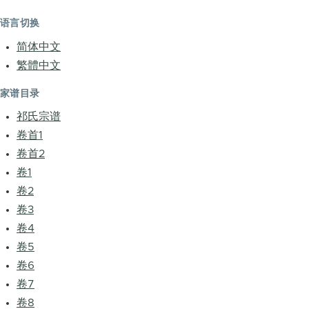
语言切换
简体中文
繁體中文
家谱目录
祁氏宗谱
卷首1
卷首2
卷1
卷2
卷3
卷4
卷5
卷6
卷7
卷8