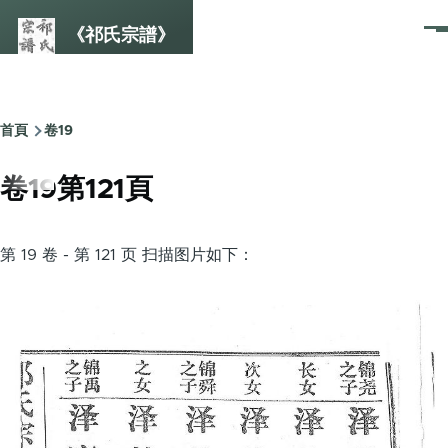
Skip to main content
《祁氏宗譜》
選
單
首頁
卷19
Breadcrumb
卷19第121頁
第 19 卷 - 第 121 页 扫描图片如下：