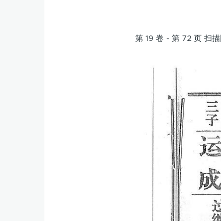
第 19 卷 - 第 72 页