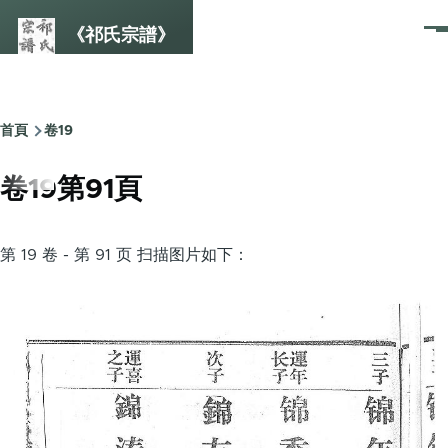
Skip to main content
《祁氏宗譜》
選
單
首頁
卷19
Breadcrumb
卷19第91頁
第 19 卷 - 第 91 页 扫描图片如下：