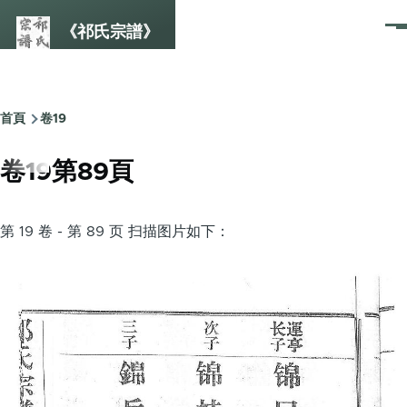
Skip to main content
《祁氏宗譜》
選
單
首頁
卷19
Breadcrumb
卷19第89頁
第 19 卷 - 第 89 页 扫描图片如下：