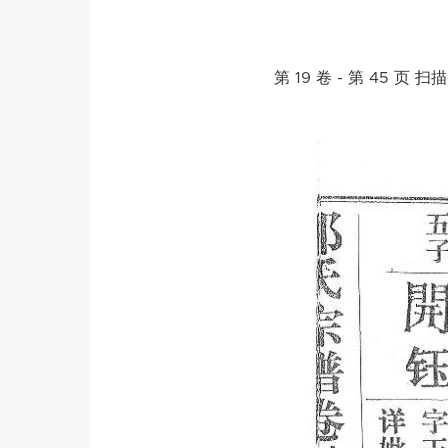
第 19 卷 - 第 45 页