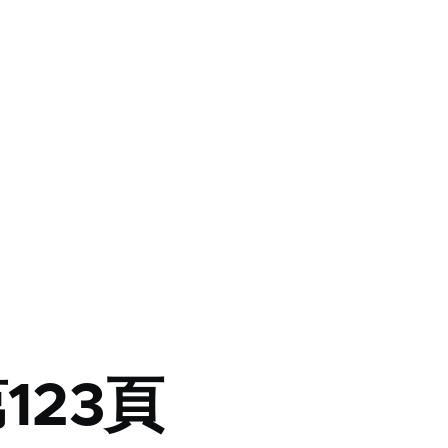
mb
123頁