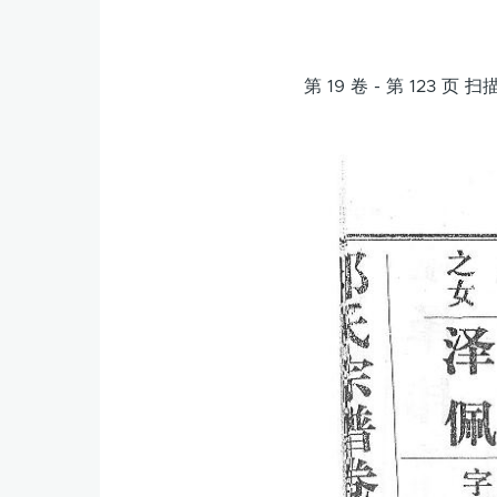
第 19 卷 - 第 123 页