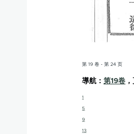
第 19 卷 - 第 24 页
導航：
第19卷
，
1
5
9
13