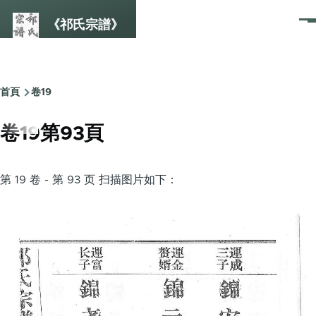
Skip to main content
《祁氏宗譜》
選
單
首頁
卷19
Breadcrumb
卷19第93頁
第 19 卷 - 第 93 页 扫描图片如下：