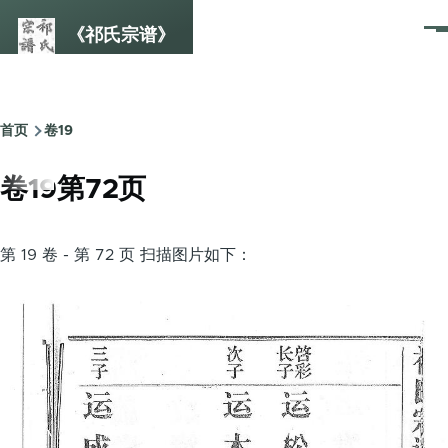
跳转到主要内容
《祁氏宗谱》
菜
单
首页
卷19
面
包
卷19第72页
屑
第 19 卷 - 第 72 页 扫描图片如下：