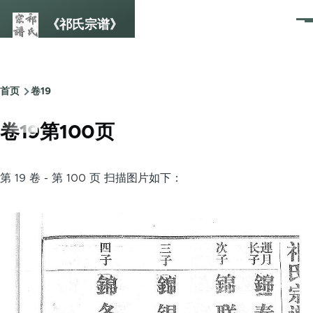
跳转到主要内容
《祁氏宗谱》
菜
单
首页
卷19
面
包
卷19第100页
屑
第 19 卷 - 第 100 页 扫描图片如下：